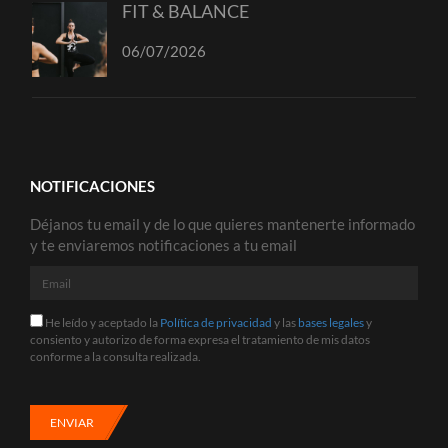
FIT & BALANCE
06/07/2026
NOTIFICACIONES
Déjanos tu email y de lo que quieres mantenerte informado
y te enviaremos notificaciones a tu email
Email
He
He leído y aceptado la
Política de privacidad
y las
bases legales
y
leído
consiento y autorizo de forma expresa el tratamiento de mis datos
y
conforme a la consulta realizada.
aceptado
la
Política
de
ENVIAR
privacidad