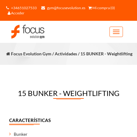
+34651027533
gym@focusevolution.es
Mi compra (0)
Acceder
Toggle
navigation
Focus Evolution Gym / Actividades / 15 BUNKER - Weightlifting
15 BUNKER - WEIGHTLIFTING
CARACTERÍSTICAS
Bunker