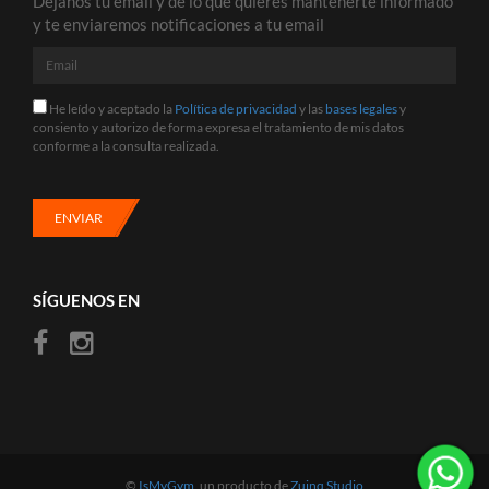
Déjanos tu email y de lo que quieres mantenerte informado
y te enviaremos notificaciones a tu email
Email
He
He leído y aceptado la
Política de privacidad
y las
bases legales
y
leído
consiento y autorizo de forma expresa el tratamiento de mis datos
y
conforme a la consulta realizada.
aceptado
la
Política
de
ENVIAR
privacidad
y
las
bases
SÍGUENOS EN
legales
y
consiento
y
autorizo
de
forma
expresa
el
tratamiento
©
IsMyGym
, un producto de
Zuinq Studio