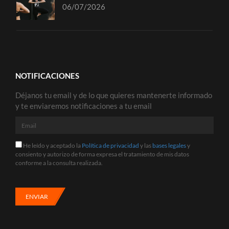
06/07/2026
NOTIFICACIONES
Déjanos tu email y de lo que quieres mantenerte informado
y te enviaremos notificaciones a tu email
Email
He
He leído y aceptado la
Política de privacidad
y las
bases legales
y
leído
consiento y autorizo de forma expresa el tratamiento de mis datos
y
conforme a la consulta realizada.
aceptado
la
Política
de
ENVIAR
privacidad
y
las