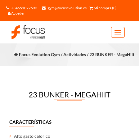
+34651027533
gym@focusevolution.es
Mi compra (0)
Acceder
Toggle
navigation
Focus Evolution Gym / Actividades / 23 BUNKER - MegaHiit
23 BUNKER - MEGAHIIT
CARACTERÍSTICAS
Alto gasto calórico