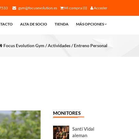
7533
gym@focusevolution.es
Mi compra (0)
Acceder
TACTO
ALTA DE SOCIO
TIENDA
MÁS OPCIONES
Focus Evolution Gym / Actividades / Entreno Personal
MONITORES
Santi Vidal
aleman