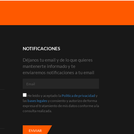
NOTIFICACIONES
Déjanos tu email y de lo que quieres
mantenerte informado y te
enviaremos notificaciones a tu email
Email
He
He leído y aceptado la
Política de privacidad
y
leído
las
bases legales
y consiento y autorizo de forma
y
expresa el tratamiento de mis datos conforme a la
aceptado
consulta realizada.
la
Política
de
privacidad
ENVIAR