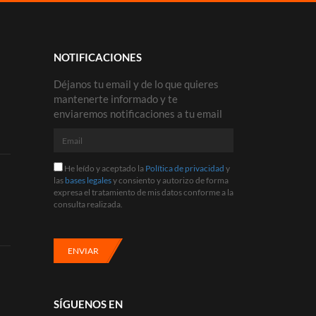
NOTIFICACIONES
Déjanos tu email y de lo que quieres
mantenerte informado y te
enviaremos notificaciones a tu email
Email
He
He leído y aceptado la
Política de privacidad
y
leído
las
bases legales
y consiento y autorizo de forma
y
expresa el tratamiento de mis datos conforme a la
aceptado
consulta realizada.
la
Política
de
privacidad
ENVIAR
y
las
bases
legales
SÍGUENOS EN
y