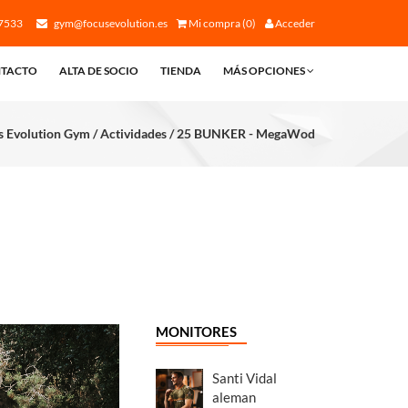
7533
gym@focusevolution.es
Mi compra (0)
Acceder
TACTO
ALTA DE SOCIO
TIENDA
MÁS OPCIONES
 Evolution Gym / Actividades / 25 BUNKER - MegaWod
MONITORES
Santi Vidal
aleman