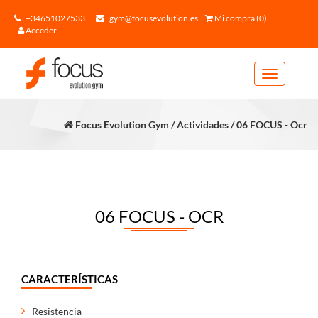
+34651027533
gym@focusevolution.es
Mi compra (0)
Acceder
Toggle
navigation
Focus Evolution Gym / Actividades / 06 FOCUS - Ocr
06 FOCUS - OCR
CARACTERÍSTICAS
Resistencia