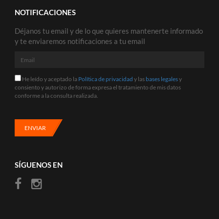
NOTIFICACIONES
Déjanos tu email y de lo que quieres mantenerte informado
y te enviaremos notificaciones a tu email
Email
He
He leído y aceptado la
Política de privacidad
y las
bases legales
y
leído
consiento y autorizo de forma expresa el tratamiento de mis datos
y
conforme a la consulta realizada.
aceptado
la
Política
de
ENVIAR
privacidad
y
las
bases
SÍGUENOS EN
legales
y
consiento
y
autorizo
de
forma